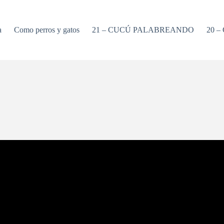
a
Como perros y gatos
21 – CUCÚ PALABREANDO
20 