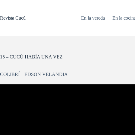
Saltar
al
contenido
Revista Cucú
En la vereda
En la cocin
15 – CUCÚ HABÍA UNA VEZ
COLIBRÍ – EDSON VELANDIA